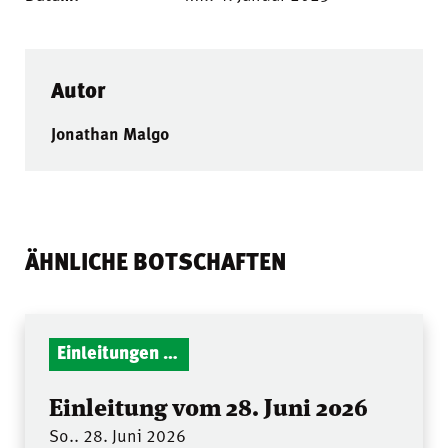
Autor
Jonathan Malgo
ÄHNLICHE BOTSCHAFTEN
Einleitungen Gottesdienst
Einleitung vom 28. Juni 2026
So.. 28. Juni 2026